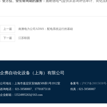
-
全方位、全生命周期的服务：
施耐德电气提供从咨询评估审计、简化流
上一篇
南澳电力公司ADMS：配电系统运行的基础
下一篇
江苏联固
企弗自动化设备（上海）有限公司
公司地址：上海市嘉定区安驰路509弄1号1912室
备案号：
沪ICP备20015658号-
咨询电话： 021-59580007、17701875118
传真：021-59580007
企业邮箱：13524995263@163.com